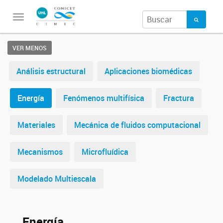
Toggle
navigation
VER MENOS
Análisis estructural
Aplicaciones biomédicas
Energía
Fenómenos multifísica
Fractura
Materiales
Mecánica de fluidos computacional
Mecanismos
Microfluídica
Modelado Multiescala
Energía