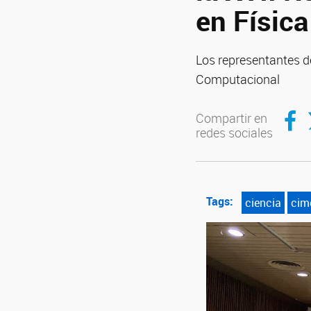
en Física
Los representantes d
Computacional
Compar
C
Compartir en
redes sociales
Tags:
ciencia
cim