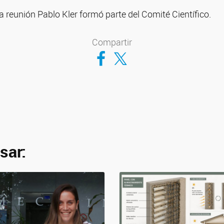
la reunión Pablo Kler formó parte del Comité Científico.
Compartir
Compartir en Facebook
Compartir en Twitter
sar: