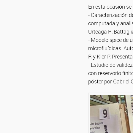
En esta ocasión se 
- Caracterización 
computada y análisi
Urteaga R, Battagli
- Modelo spice de u
microfluídicas. Au
R y Kler P. Present
- Estudio de valide
con reservorio fini
póster por Gabriel G