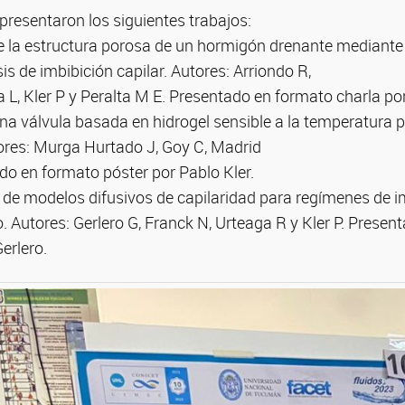
presentaron los siguientes trabajos:
de la estructura porosa de un hormigón drenante mediant
s de imbibición capilar. Autores: Arriondo R,
a L, Kler P y Peralta M E. Presentado en formato charla po
na válvula basada en hidrogel sensible a la temperatura 
tores: Murga Hurtado J, Goy C, Madrid
ado en formato póster por Pablo Kler.
z de modelos difusivos de capilaridad para regímenes de i
to. Autores: Gerlero G, Franck N, Urteaga R y Kler P. Prese
erlero.