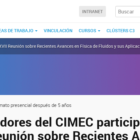
INTRANET
EAS DE TRABAJO
VINCULACIÓN
CURSOS
CLÚSTERS C3
 XVII Reunión sobre Recientes Avances en Física de Fluidos y sus Aplicac
ormato presencial después de 5 años
adores del CIMEC partici
Reunión sobre Recientes 