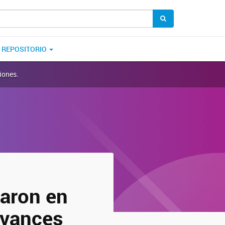
REPOSITORIO
iones.
paron en
Avances