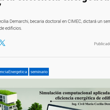
”
ecilia Demarchi, becaria doctoral en CIMEC, dictará un se
de edificios.
tir en Facebook
ompartir en Twitter
Publicado
enciaEnergetica
seminario