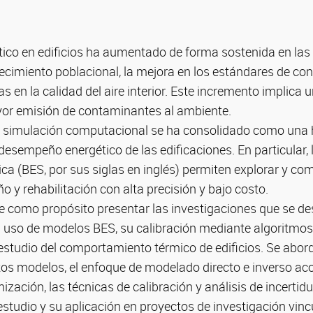
ico en edificios ha aumentado de forma sostenida en las
ecimiento poblacional, la mejora en los estándares de conf
as en la calidad del aire interior. Este incremento implica
or emisión de contaminantes al ambiente.
la simulación computacional se ha consolidado como una 
l desempeño energético de las edificaciones. En particular,
ca (BES, por sus siglas en inglés) permiten explorar y co
o y rehabilitación con alta precisión y bajo costo.
e como propósito presentar las investigaciones que se des
al uso de modelos BES, su calibración mediante algoritmo
l estudio del comportamiento térmico de edificios. Se abo
tos modelos, el enfoque de modelado directo e inverso ac
ización, las técnicas de calibración y análisis de incerti
estudio y su aplicación en proyectos de investigación vinc