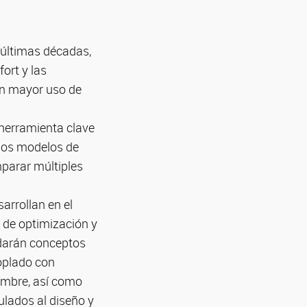
 últimas décadas,
ort y las
 un mayor uso de
herramienta clave
 los modelos de
mparar múltiples
arrollan en el
s de optimización y
rdarán conceptos
oplado con
dumbre, así como
ulados al diseño y