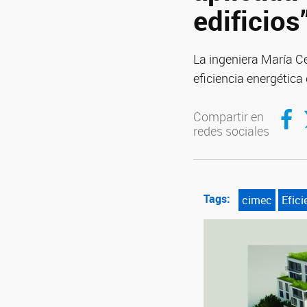
edificios
La ingeniera María C
eficiencia energética 
Compar
C
Compartir en
redes sociales
Tags:
cimec
Efici