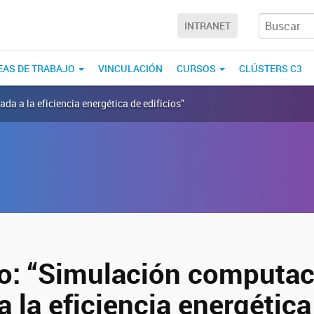
INTRANET
EAS DE TRABAJO
VINCULACIÓN
CURSOS
CLÚSTERS C3
a a la eficiencia energética de edificios”
o: “Simulación computac
a la eficiencia energética