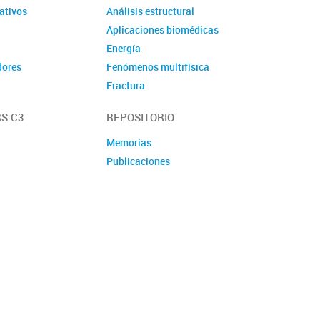
ativos
Análisis estructural
Aplicaciones biomédicas
Energía
dores
Fenómenos multifísica
Fractura
Materiales
S C3
REPOSITORIO
Mecánica de fluidos
computacional
Memorias
Mecanismos
Publicaciones
Microfluídica
Modelado Multiescala