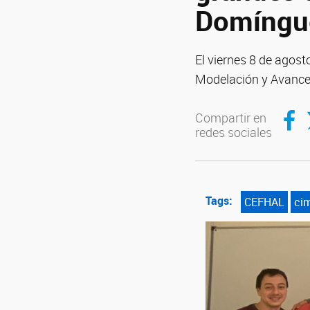
Domíngu
El viernes 8 de agost
Modelación y Avances
Compar
C
Compartir en
redes sociales
Tags:
CEFHAL
ci