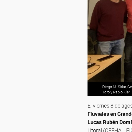
Diego M. Sklar, G
Toro y Pablo Kler.
El viernes 8 de ago
Fluviales en Gran
Lucas Rubén Dom
Litoral (CEFHAL, 