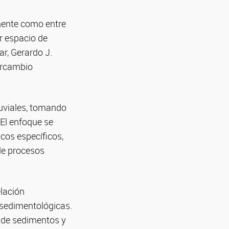
lmente como entre
r espacio de
ar, Gerardo J.
tercambio
luviales, tomando
 El enfoque se
cos específicos,
de procesos
elación
osedimentológicas.
 de sedimentos y