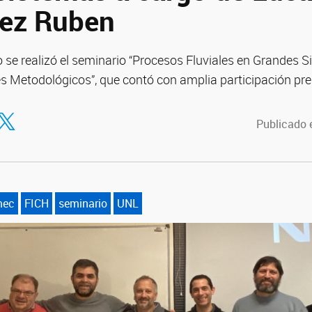
ez Ruben
o se realizó el seminario “Procesos Fluviales en Grandes 
 Metodológicos”, que contó con amplia participación prese
tir en Facebook
ompartir en Twitter
Publicado 
mec
FICH
seminario
UNL