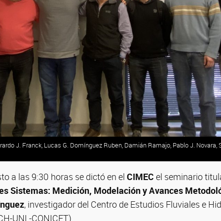
erardo J. Franck, Lucas G. Domínguez Ruben, Damián Ramajo, Pablo J. Novara, 
sto a las 9:30 horas se dictó en el
CIMEC
el seminario titu
des Sistemas: Medición, Modelación y Avances Metodol
ínguez
, investigador del Centro de Estudios Fluviales e H
FICH-UNL-CONICET).