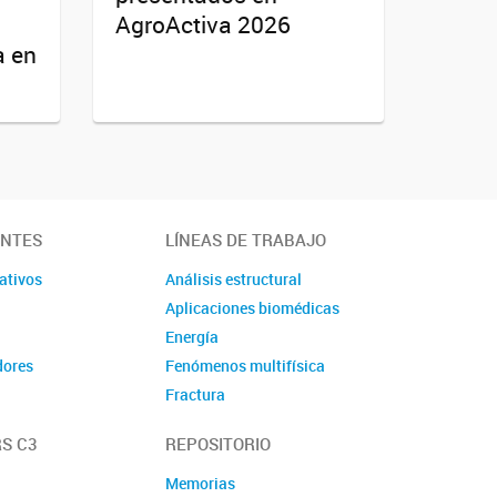
AgroActiva 2026
a en
ANTES
LÍNEAS DE TRABAJO
ativos
Análisis estructural
Aplicaciones biomédicas
Energía
dores
Fenómenos multifísica
Fractura
Materiales
S C3
REPOSITORIO
Mecánica de fluidos
computacional
Memorias