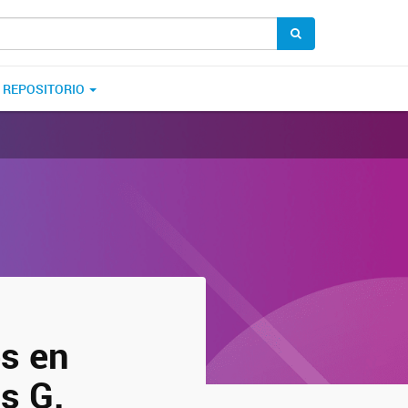
REPOSITORIO
es en
s G.