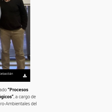
Sebastián
lado
“Procesos
ógicos”
, a cargo de
idro-Ambientales del