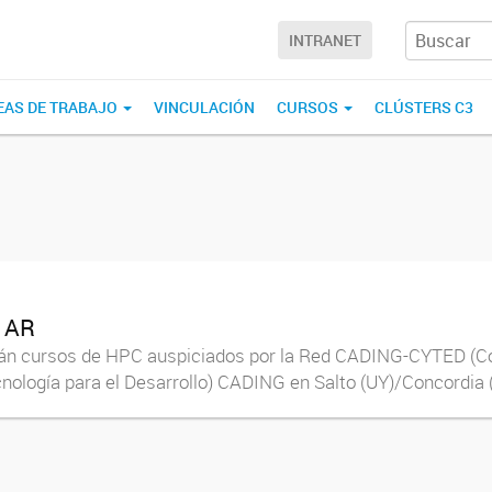
INTRANET
EAS DE TRABAJO
VINCULACIÓN
CURSOS
CLÚSTERS C3
a AR
ctarán cursos de HPC auspiciados por la Red CADING-CYTED (
ología para el Desarrollo) CADING en Salto (UY)/Concordia (