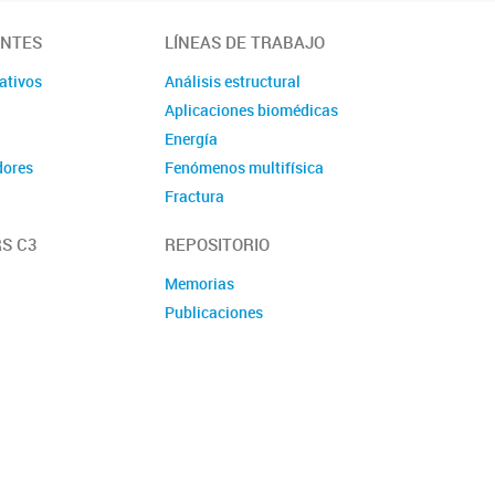
ANTES
LÍNEAS DE TRABAJO
ativos
Análisis estructural
Aplicaciones biomédicas
Energía
dores
Fenómenos multifísica
Fractura
Materiales
S C3
REPOSITORIO
Mecánica de fluidos
computacional
Memorias
Mecanismos
Publicaciones
Microfluídica
Modelado Multiescala